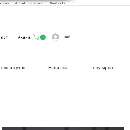
views
About our store
Contacts
Войти
лист
Акции
тская кухня
Напитки
Популярно