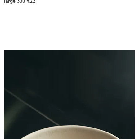
large 300
€22