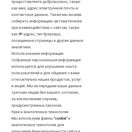
предоставляете добровольно, такую
как имя, адрес электронной почты и
контактные данные. Также мы можем
собирать информацию автоматически
при взаимодействии с сайтом, такую
как IP-адрес, тип браузера,
посещенные страницы и другие данные
аналитики.
Использование информации
Собранная персональная информация
используется для улучшения опыта
пользователей и для общения с вами
относительно наших продуктов, услуг
и акций. Мы не передаем ваши данные
третьим лицам без вашего согласия,
за исключением случаев,
предусмотренных законом.
Куки и аналогичные технологии
Мы используем файлы "cookie" и
аналогичные технологии для
улучшения функциональности сайта и