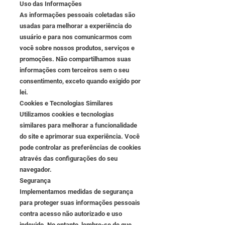
Uso das Informações
As informações pessoais coletadas são
usadas para melhorar a experiência do
usuário e para nos comunicarmos com
você sobre nossos produtos, serviços e
promoções. Não compartilhamos suas
informações com terceiros sem o seu
consentimento, exceto quando exigido por
lei.
Cookies e Tecnologias Similares
Utilizamos cookies e tecnologias
similares para melhorar a funcionalidade
do site e aprimorar sua experiência. Você
pode controlar as preferências de cookies
através das configurações do seu
navegador.
Segurança
Implementamos medidas de segurança
para proteger suas informações pessoais
contra acesso não autorizado e uso
indevido. No entanto, lembre-se de que