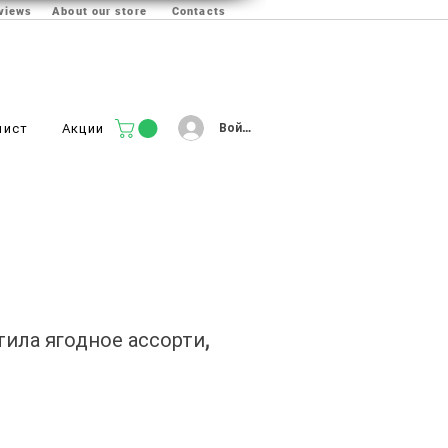
views
About our store
Contacts
Войти
лист
Акции
тила ягодное ассорти,