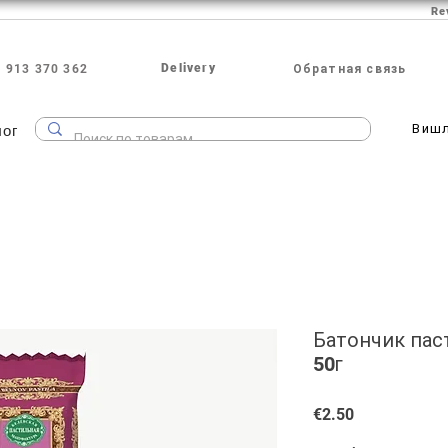
Re
Delivery
 913 370 362
Обратная связь
лог
Виш
Батончик пас
50г
Price
€2.50