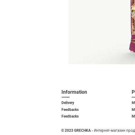
Information
P
Delivery
M
Feedbacks
M
Feedback
s
M
​
©
2023 GRECHKA - Интернет-магазин прод