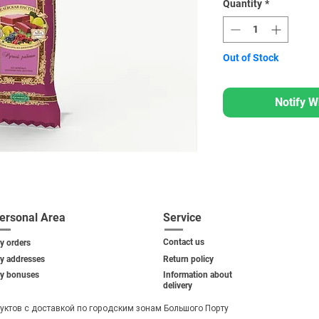
Quantity
*
Out of Stock
Notify W
ersonal Area
Service
Contact us
y orders
y addresses
Return policy
y bonuses
Information about
delivery
уктов с доставкой по городским зонам Большого Порту