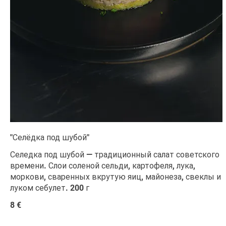
"Селёдка под шубой"
Селедка под шубой — традиционный салат советского
времени. Слои соленой сельди, картофеля, лука,
моркови, сваренных вкрутую яиц, майонеза, свеклы и
луком себулет. 200 г
8 €