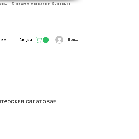
Отзывы
О нашем магазине
Контакты
Войти
лист
Акции
итерская салатовая
г