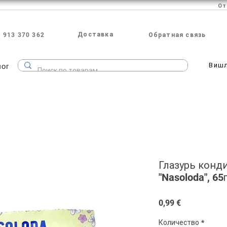
Доставка
 913 370 362
Обратная связь
лог
Виш
Глазурь конд
"Nasoloda", 65
Цена
0,99 €
Количество
*