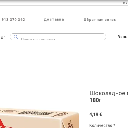
Доставка
 913 370 362
Обратная связь
лог
Виш
Шоколадное м
180г
Цена
4,19 €
Количество
*