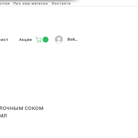
дгуки
Про наш магазин
Контакти
Войти
лист
Акции
блочным соком
0мл