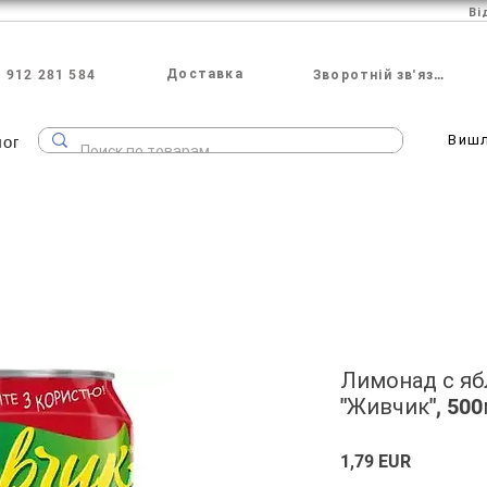
Ві
Доставка
 912 281 584
Зворотній зв'язок
лог
Виш
Лимонад с я
"Живчик", 50
Ціна
1,79 EUR