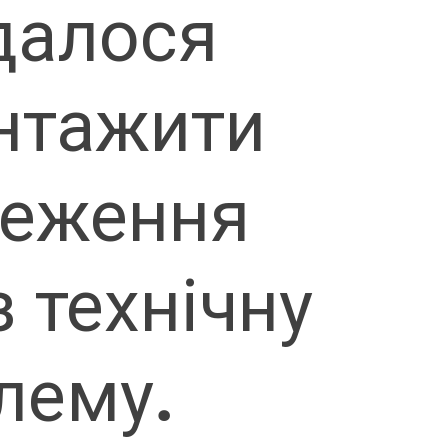
далося
нтажити
теження
 технічну
лему.