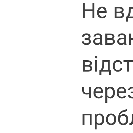
Не в
зава
відс
через
проб