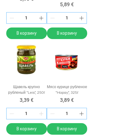
Цена
5,89 €
В корзину
В корзину
Щавель крупно
Мясо курице рубленое
рубленый "Leis", 250г
"Hapay", 325г
Цена
Цена
3,39 €
3,89 €
В корзину
В корзину