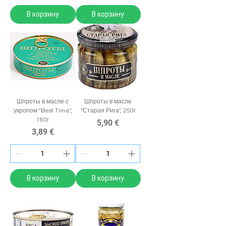
В корзину
В корзину
Шпроты в масле с
Шпроты в масле
укропом "Best Time",
"Старая Рига", 250г
160г
Цена
5,90 €
Цена
3,89 €
В корзину
В корзину