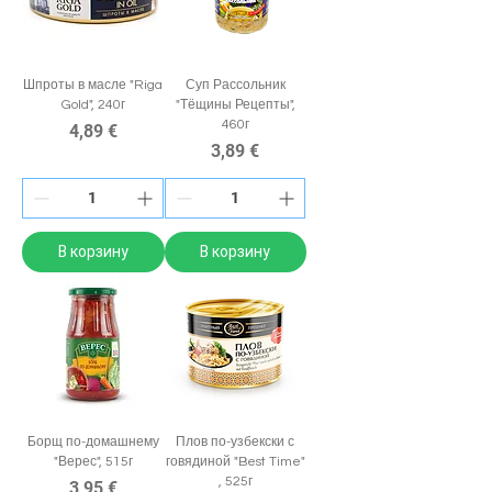
Шпроты в масле "Riga
Суп Рассольник
Gold", 240г
"Тёщины Рецепты",
460г
Цена
4,89 €
Цена
3,89 €
В корзину
В корзину
Борщ по-домашнему
Плов по-узбекски с
"Верес", 515г
говядиной "Best Time"
, 525г
Цена
3,95 €