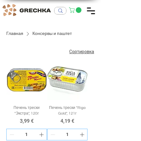
Главная
Консервы и паштет
Сортировка
Печень трески
Печень трески "Riga
"Экстра", 120г
Gold", 121г
Цена
Цена
3,99 €
4,19 €