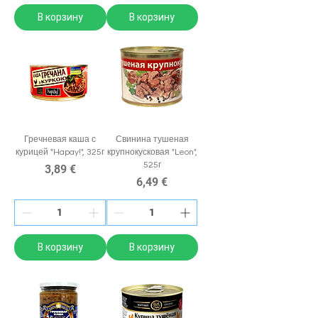
В корзину
В корзину
Гречневая каша с
Свинина тушеная
курицей "Hapay!", 325г
крупнокусковая "Leon",
525г
Цена
3,89 €
Цена
6,49 €
В корзину
В корзину