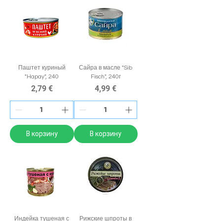
Паштет куриный
Сайра в масле "Sib
"Hapay", 240
Fisch", 240г
Цена
Цена
2,79 €
4,99 €
В корзину
В корзину
Индейка тушеная с
Рижские шпроты в