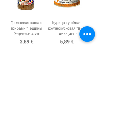
Гречневая каша с
Курица тушёная
грибами "Тещины
крупнокусковая "Best
Рецепты", 460г
Time" ,400г
Цена
Цена
3,89 €
5,89 €
В корзину
В корзину
Мясо индейки
Говядина тушёная
тушеное "Best Time"
крупнокусковая "Best
,400г
Time" , 400г