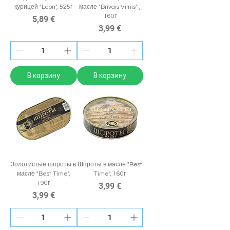
курицей "Leon", 525г
масле "Brivais Vilnis" ,
160г
Цена
5,89 €
Цена
3,99 €
В корзину
В корзину
Золотистые шпроты в
Шпроты в масле "Best
масле "Best Time",
Time", 160г
190г
Цена
3,99 €
Цена
3,99 €