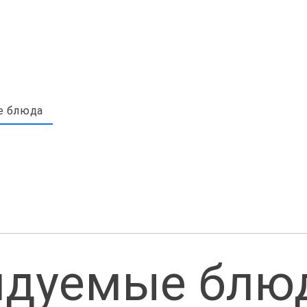
е блюда
ндуемые блю