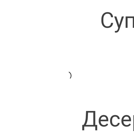
Су
Десе