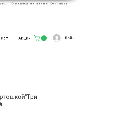
Отзывы
О нашем магазине
Контакты
Войти
лист
Акции
артошкой"Три
0г