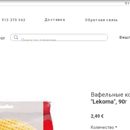
Доставка
 913 370 362
Обратная связь
лог
Виш
Вафельные ко
"Lekorna", 90г
Цена
2,49 €
Количество
*