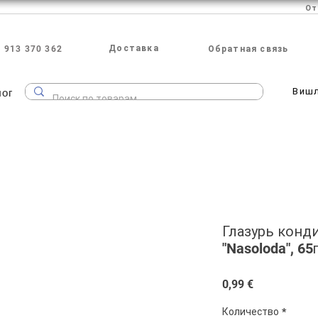
Доставка
 913 370 362
Обратная связь
лог
Виш
Глазурь конд
"Nasoloda", 65
Цена
0,99 €
Количество
*