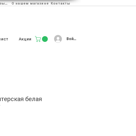
Отзывы
О нашем магазине
Контакты
Войти
лист
Акции
итерская белая
г