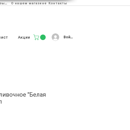
Отзывы
О нашем магазине
Контакты
Войти
лист
Акции
ливочное "Белая
л