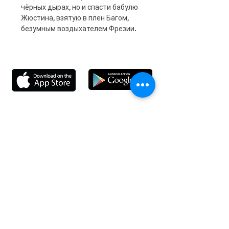
чёрных дырах, но и спасти бабулю
Жюстина, взятую в плен Багом,
безумным воздыхателем Фрезии.
Информация
Доставка
Отзывы
Обратная свя
зь
Личный кабинет
Мои заказы
Мои адреса
Мои бонусы