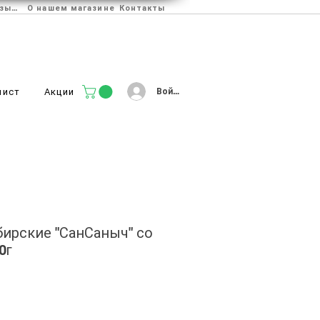
Отзывы
О нашем магазине
Контакты
Войти
лист
Акции
ирские "СанСаныч" со
0г