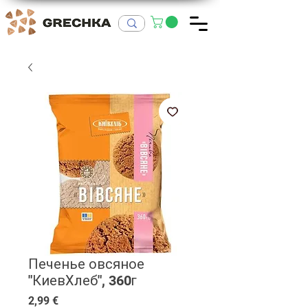
Печенье овсяное
"КиевХлеб", 360г
Цена
2,99 €