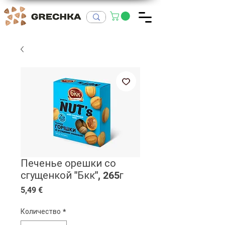
Печенье орешки со
сгущенкой "Бкк", 265г
Цена
5,49 €
Количество
*