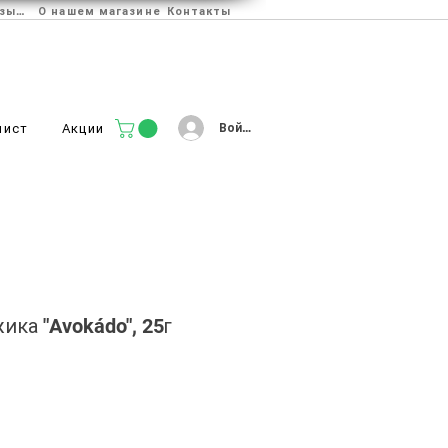
Отзывы
О нашем магазине
Контакты
Войти
лист
Акции
ка "Avokádo", 25г