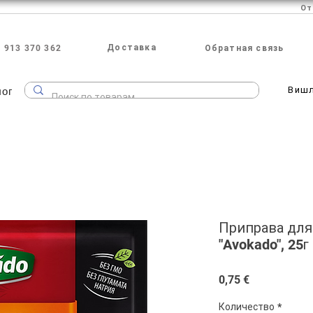
Доставка
 913 370 362
Обратная связь
лог
Виш
Приправа для
"Avokado", 25г
Цена
0,75 €
Количество
*