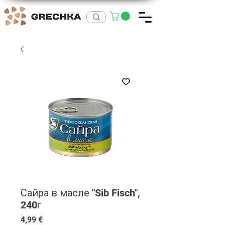
Сайра в масле "Sib Fisch",
240г
Цена
4,99 €