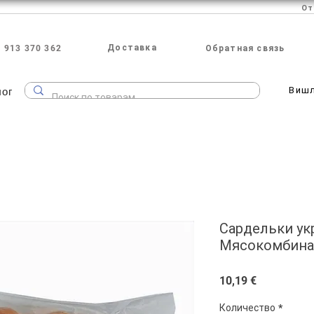
Доставка
 913 370 362
Обратная связь
лог
Виш
Сардельки ук
Мясокомбинат
Цена
10,19 €
Количество
*