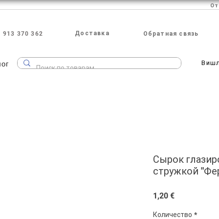
Доставка
 913 370 362
Обратная связь
лог
Виш
Сырок глазир
стружкой "Фер
Цена
1,20 €
Количество
*