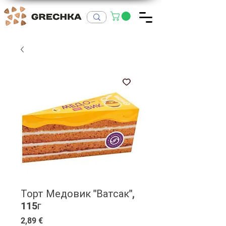
Торт Медовик "Ватсак",
115г
Цена
2,89 €