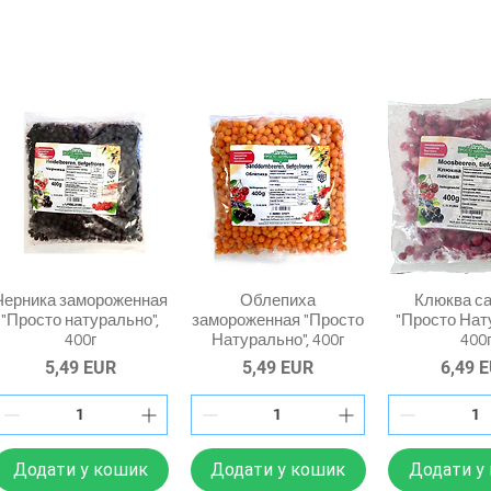
Черника замороженная
Облепиха
Клюква с
"Просто натурально",
замороженная "Просто
"Просто Нат
400г
Натурально", 400г
400
Ціна
Ціна
Ціна
5,49 EUR
5,49 EUR
6,49 
Додати у кошик
Додати у кошик
Додати у