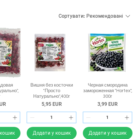
Сортувати:
Рекомендовані
адовая
Вишня без косточки
Черная смородина
урально",
"Просто
замороженная "Hortex",
г
Натурально",400г
300г
Ціна
Ціна
EUR
5,95 EUR
3,99 EUR
 кошик
Додати у кошик
Додати у кошик