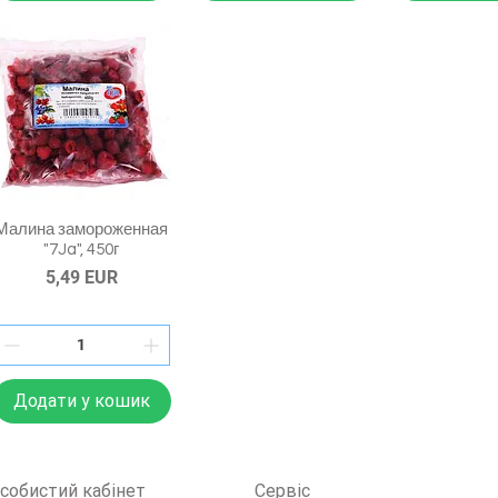
Малина замороженная
"7Ja", 450г
Ціна
5,49 EUR
Додати у кошик
собистий кабінет
Сервіс