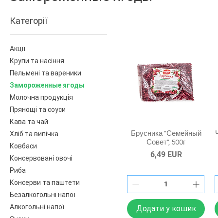
Категорії
Акції
Крупи та насіння
Пельмені та вареники
Замороженные ягоды
Молочна продукція
Прянощі та соуси
Кава та чай
Хліб та випічка
Брусника "Семейный
Совет", 500г
Ковбаси
Ціна
6,49 EUR
Консервовані овочі
Риба
Консерви та паштети
Безалкогольні напої
Алкогольні напої
Додати у кошик