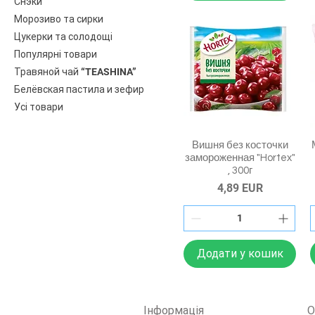
Снэки
Морозиво та сирки
Цукерки та солодощі
Популярні товари
Травяной чай “TEASHINA”
Белёвская пастила и зефир
Усі товари
Вишня без косточки
замороженная "Hortex"
, 300г
Ціна
4,89 EUR
Додати у кошик
Інформація
О