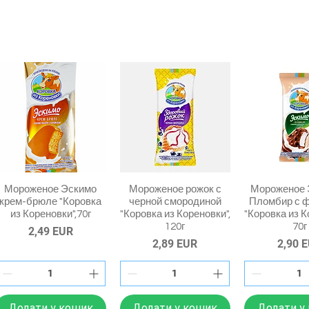
Мороженое Эскимо
Мороженое рожок с
Мороженое 
крем-брюле "Коровка
черной смородиной
Пломбир с 
из Кореновки",70г
"Коровка из Кореновки",
"Коровка из К
120г
70г
Ціна
2,49 EUR
Ціна
Ціна
2,89 EUR
2,90 
Додати у кошик
Додати у кошик
Додати у