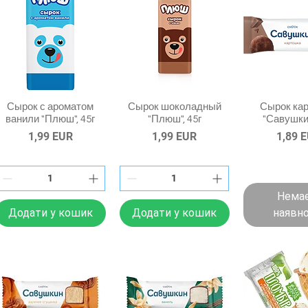
Сырок с ароматом
Сырок шоколадный
Сырок ка
ванили "Плюш", 45г
"Плюш", 45г
"Савушкин
Ціна
Ціна
Ціна
1,99 EUR
1,99 EUR
1,89 
Немає
Додати у кошик
Додати у кошик
наявно