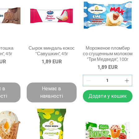
ртошка
Сырок миндаль кокос
Мороженое пломбир
", 45г
"Савушкин", 45г
со сгущенным молоком
"Три Медведя", 100г
Ціна
EUR
1,89 EUR
Ціна
1,89 EUR
 в
Немає в
сті
наявності
Додати у кошик