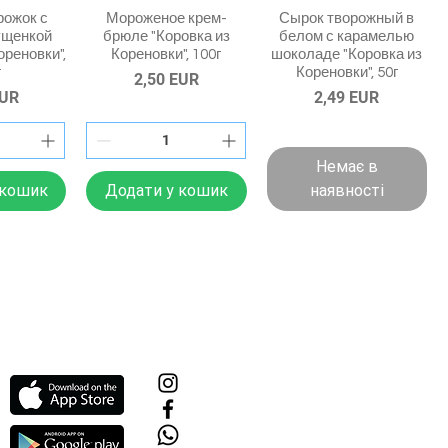
рожок с
Мороженое крем-
Сырок творожный в
ущенкой
брюле "Коровка из
белом с карамелью
ореновки",
Кореновки", 100г
шоколаде "Коровка из
г
Кореновки", 50г
Ціна
2,50 EUR
Ціна
EUR
2,49 EUR
Немає в
 кошик
Додати у кошик
наявності