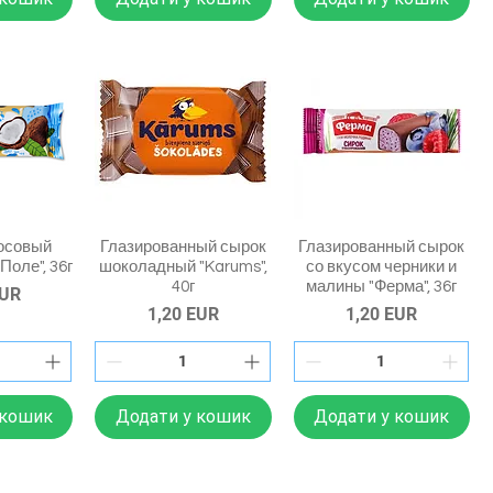
осовый
Глазированный сырок
Глазированный сырок
Поле", 36г
шоколадный "Karums",
со вкусом черники и
40г
малины "Ферма", 36г
EUR
Ціна
Ціна
1,20 EUR
1,20 EUR
 кошик
Додати у кошик
Додати у кошик