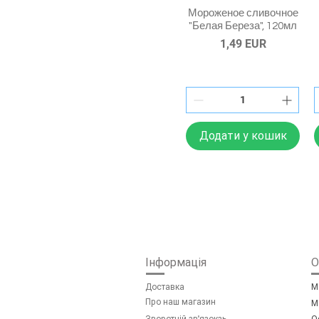
Мороженое сливочное
"Белая Береза", 120мл
Ціна
1,49 EUR
Додати у кошик
Інформація
О
Доставка
М
Про наш магазин
М
Зворотній зв'язок
зь
О