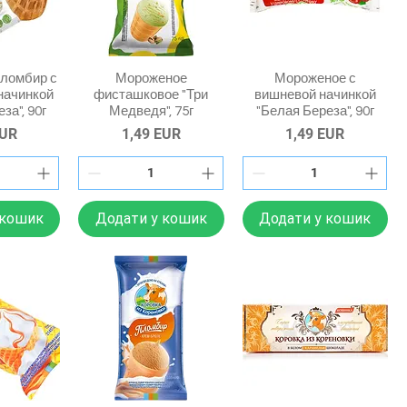
ломбир с
Мороженое
Мороженое с
начинкой
фисташковое "Три
вишневой начинкой
за", 90г
Медведя", 75г
"Белая Береза", 90г
Ціна
Ціна
EUR
1,49 EUR
1,49 EUR
 кошик
Додати у кошик
Додати у кошик