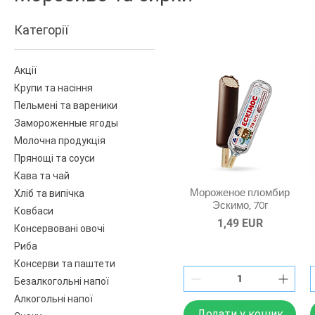
Категорії
Акції
Крупи та насіння
Пельмені та вареники
Замороженные ягоды
Молочна продукція
Прянощі та соуси
Кава та чай
Хліб та випічка
Мороженое пломбир
Эскимо, 70г
Ковбаси
Ціна
1,49 EUR
Консервовані овочі
Риба
Консерви та паштети
Безалкогольні напої
Алкогольні напої
Додати у кошик