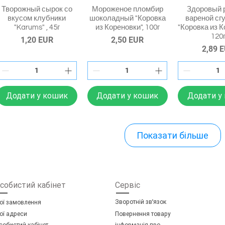
Творожный сырок со
Мороженое пломбир
Здоровый 
вкусом клубники
шоколадный "Коровка
вареной сг
"Karums" , 45г
из Кореновки", 100г
"Коровка из К
120
Ціна
Ціна
1,20 EUR
2,50 EUR
Ціна
2,89 
Додати у кошик
Додати у кошик
Додати у
Показати більше
собистий кабінет
Сервіс
Зворотній зв'язок
ої замовлення
ої адреси
Повернення т
овару
собистий кабінет
інформація про