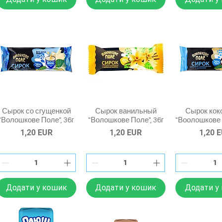
Сырок со сгущенкой
Сырок ванильный
Сырок кок
"Волошкове Поле", 36г
"Волошкове Поле", 36г
"Воолошкове 
Ціна
Ціна
Ціна
1,20 EUR
1,20 EUR
1,20 
Додати у кошик
Додати у кошик
Додати у