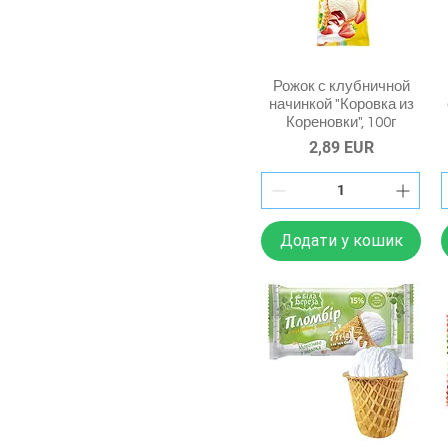
Рожок с клубничной
начинкой "Коровка из
Кореновки", 100г
Ціна
2,89 EUR
Додати у кошик