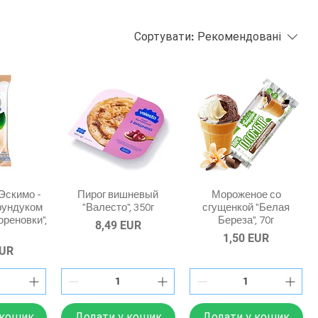
Сортувати:
Рекомендовані
Эскимо -
Пирог вишневый
Мороженое со
фундуком
"Валесто", 350г
сгущенкой "Белая
ореновки",
Береза", 70г
Ціна
8,49 EUR
Ціна
1,50 EUR
EUR
 кошик
Додати у кошик
Додати у кошик