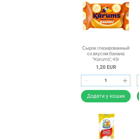
Сырок глазированный
со вкусом банана
"Karums", 45г
Ціна
1,20 EUR
Додати у кошик