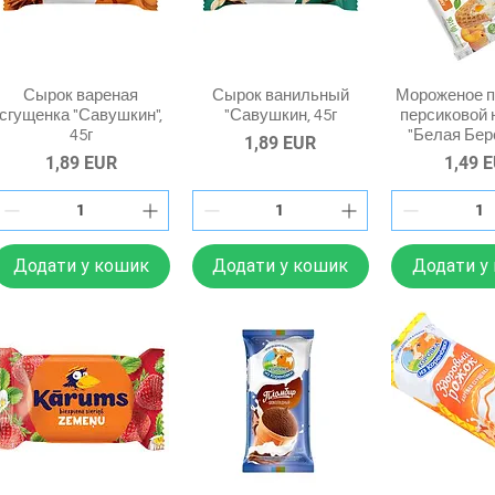
Сырок вареная
Сырок ванильный
Мороженое п
сгущенка "Савушкин",
"Савушкин, 45г
персиковой 
45г
"Белая Бере
Ціна
1,89 EUR
Ціна
Ціна
1,89 EUR
1,49 
Додати у кошик
Додати у кошик
Додати у