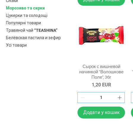
Снэки
Морозиво та сирки
Цукерки та солодощі
Популярні товари
Травяной чай “TEASHINA”
Белёвская пастила и зефир
Усі товари
Сырок с вишневой
начинкой "Волошкове
Поле", 36г
Ціна
1,20 EUR
Додати у кошик