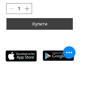
Купити
Інформація
Доставка
Про наш магазин
Зворотній зв'язок
зь
Особистий кабінет