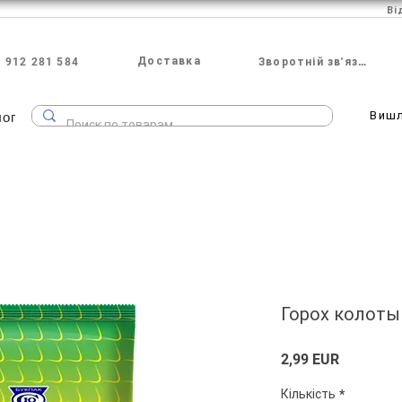
Ві
Доставка
 912 281 584
Зворотній зв'язок
лог
Виш
Горох колотый
Ціна
2,99 EUR
Кількість
*