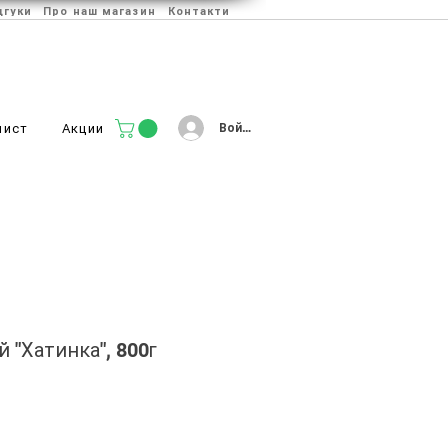
дгуки
Про наш магазин
Контакти
Войти
лист
Акции
 "Хатинка", 800г