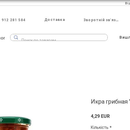
Ві
Доставка
 912 281 584
Зворотній зв'язок
лог
Виш
Икра грибная 
Ціна
4,29 EUR
Кількість
*