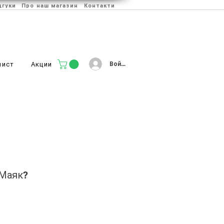
дгуки
Про наш магазин
Контакти
Войти
лист
Акции
 Маяк?