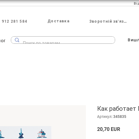
Ві
Доставка
 912 281 584
Зворотній зв'язок
лог
Виш
Как работает
Артикул: 345835
Ціна
20,70 EUR