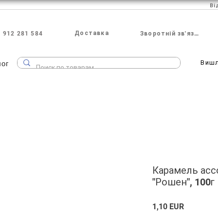
Ві
Доставка
 912 281 584
Зворотній зв'язок
лог
Виш
Карамель ассо
"Рошен", 100г
Ціна
1,10 EUR