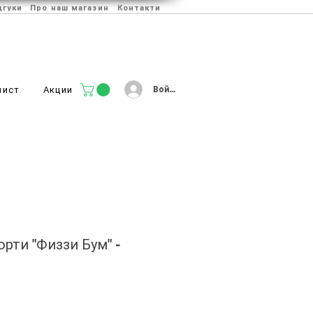
дгуки
Про наш магазин
Контакти
Войти
лист
Акции
рти "Физзи Бум" -