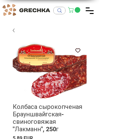
Колбаса сырокопченая
Брауншвайгская-
свиноговяжая
"Лакманн", 250г
Ціна
5,89 EUR