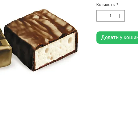
Кількість
*
Додати у коши