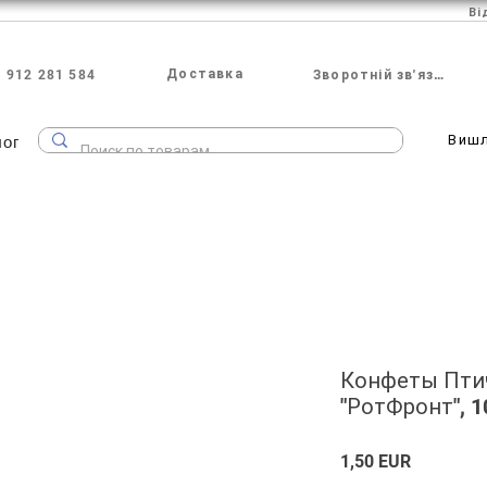
Ві
Доставка
 912 281 584
Зворотній зв'язок
лог
Виш
Конфеты Пти
"РотФронт", 1
Ціна
1,50 EUR