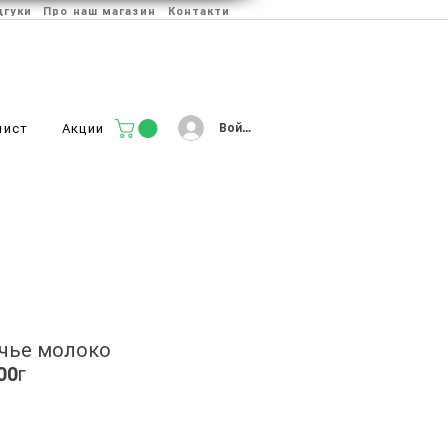
дгуки
Про наш магазин
Контакти
Войти
лист
Акции
чье молоко
00г