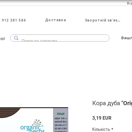
Ві
Доставка
 912 281 584
Зворотній зв'язок
лог
Виш
Кора дуба "Orig
Ціна
3,19 EUR
Кількість
*