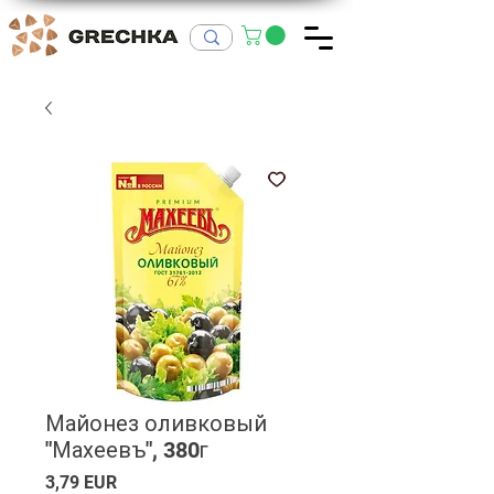
Майонез оливковый
"Махеевъ", 380г
Ціна
3,79 EUR