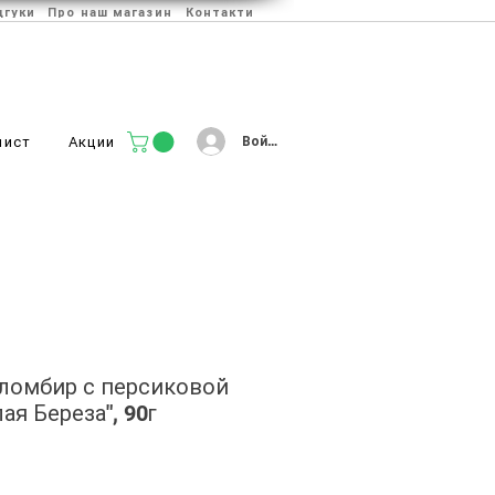
дгуки
Про наш магазин
Контакти
Войти
лист
Акции
ломбир с персиковой
ая Береза", 90г