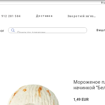
Ві
Доставка
 912 281 584
Зворотній зв'язок
лог
Виш
Мороженое п
начинкой "Бел
Ціна
1,49 EUR