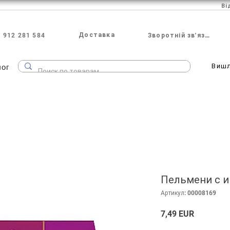
Ві
Доставка
 912 281 584
Зворотній зв'язок
лог
Виш
Пельмени с ин
Артикул: 00008169
Ціна
7,49 EUR