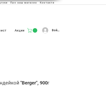
дгуки
Про наш магазин
Контакти
Войти
лист
Акции
дейкой "Berger", 900г