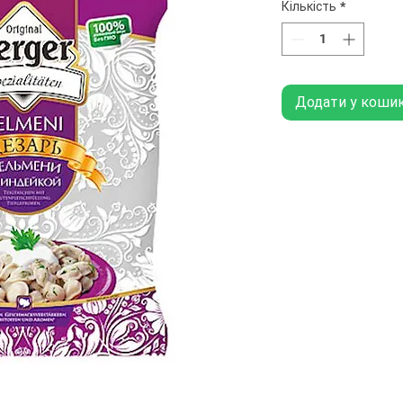
Кількість
*
Додати у коши