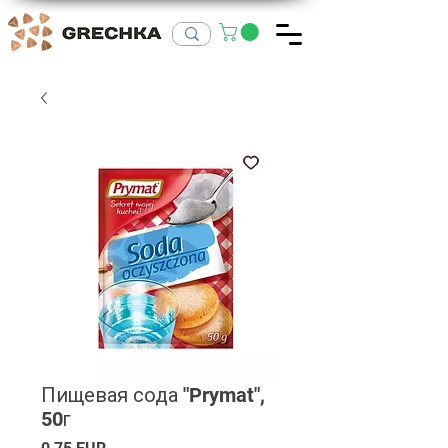
Пищевая сода "Prymat",
50г
Ціна