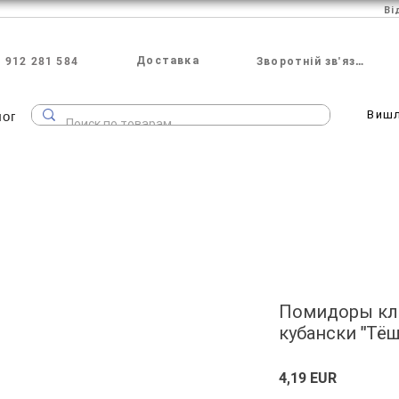
Ві
Доставка
 912 281 584
Зворотній зв'язок
лог
Виш
Помидоры кл
кубански "Тё
Ціна
4,19 EUR