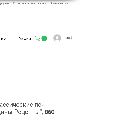
дгуки
Про наш магазин
Контакти
Войти
лист
Акции
ассические по-
щины Рецепты", 860г