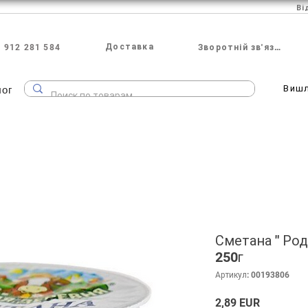
Ві
Доставка
 912 281 584
Зворотній зв'язок
лог
Виш
Сметана " Род
250г
Артикул: 00193806
Ціна
2,89 EUR