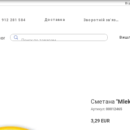
Ві
Доставка
 912 281 584
Зворотній зв'язок
лог
Виш
Сметана "Mlek
Артикул: 00012465
Ціна
3,29 EUR