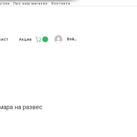
дгуки
Про наш магазин
Контакти
Войти
лист
Акции
мара на развес