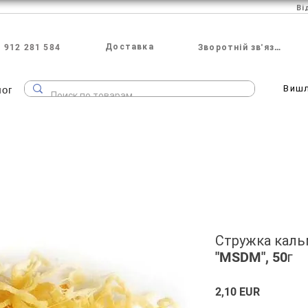
Ві
Доставка
 912 281 584
Зворотній зв'язок
лог
Виш
Стружка каль
"MSDM", 50г
Ціна
2,10 EUR