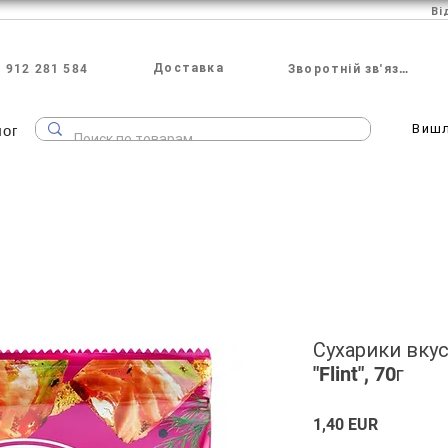
Ві
Доставка
 912 281 584
Зворотній зв'язок
лог
Виш
Сухарики вку
"Flint", 70г
Ціна
1,40 EUR