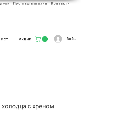
дгуки
Про наш магазин
Контакти
Войти
лист
Акции
с холодца с хреном