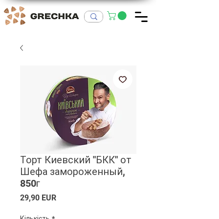
Торт Киевский "БКК" от
Шефа замороженный,
850г
Ціна
29,90 EUR
Кількість
*