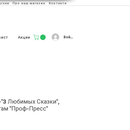
дгуки
Про наш магазин
Контакти
Войти
лист
Акции
-"3 Любимых Сказки",
гам "Проф-Пресс"