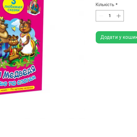
Кількість
*
Додати у коши