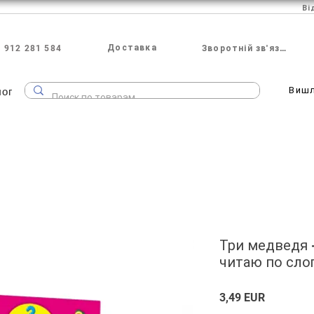
Ві
Доставка
 912 281 584
Зворотній зв'язок
лог
Виш
Три медведя 
читаю по сло
Ціна
3,49 EUR