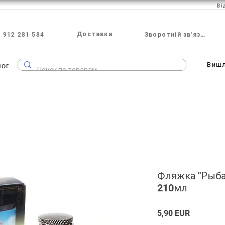
Ві
Доставка
 912 281 584
Зворотній зв'язок
лог
Виш
Фляжка "Рыба 
210мл
Ціна
5,90 EUR