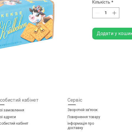
Кількість
*
Додати у коши
собистий кабінет
Сервіс
Зворотній зв'язок
ої замовлення
ої адреси
Повернення т
овару
собистий кабінет
інформація про
доставку