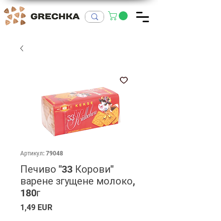
Артикул: 79048
Печиво "33 Корови"
варене згущене молоко,
180г
Ціна
1,49 EUR