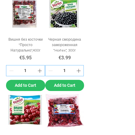
Вишня без косточки
Черная смородина
"Просто
замороженная
Натурально",400г
"Hortex", 300г
Price
Price
€5.95
€3.99
Add to Cart
Add to Cart