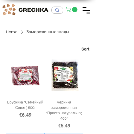
Home
Замороженные ягоды
Sort
Брусника "Семейный
Черника
Совет", 500г
замороженная
"Просто натурально",
Price
€6.49
400г
Price
€5.49