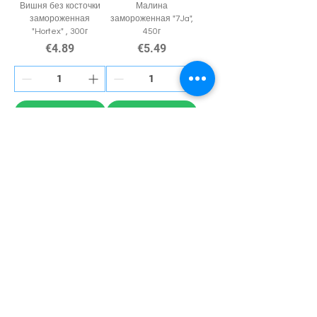
Вишня без косточки
Малина
замороженная
замороженная "7Ja",
"Hortex" , 300г
450г
Price
Price
€4.89
€5.49
Add to Cart
Add to Cart
Information
Delivery
Feedbacks
Feedback
s