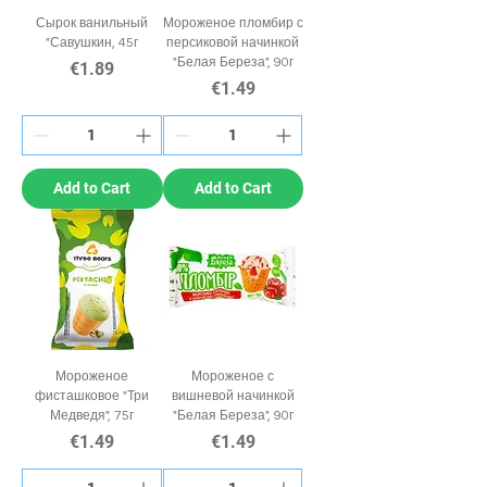
Сырок ванильный
Мороженое пломбир с
"Савушкин, 45г
персиковой начинкой
"Белая Береза", 90г
Price
€1.89
Price
€1.49
Add to Cart
Add to Cart
Мороженое
Мороженое с
фисташковое "Три
вишневой начинкой
Медведя", 75г
"Белая Береза", 90г
Price
Price
€1.49
€1.49