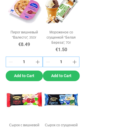
Пирог вишневый
Мороженое со
"Валесто", 350г
сгущенкой "Белая
Береза", 70г
Price
€8.49
Price
€1.50
Add to Cart
Add to Cart
Сырок с вишневой
Сырок со сгущенкой