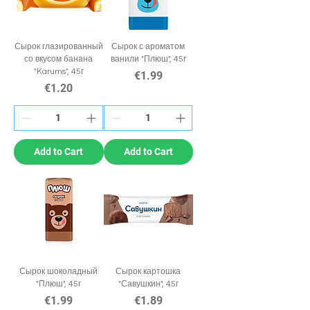
Сырок глазированный
Сырок с ароматом
со вкусом банана
ванили "Плюш", 45г
"Karums", 45г
Price
€1.99
Price
€1.20
Add to Cart
Add to Cart
Сырок шоколадный
Сырок картошка
"Плюш", 45г
"Савушкин", 45г
Price
Price
€1.99
€1.89