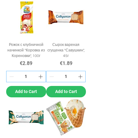
Рожок с клубничной
Сырок вареная
начинкой "Коровка из
сгущенка "Савушкин",
Кореновки", 100г
45г
Price
Price
€2.89
€1.89
Add to Cart
Add to Cart