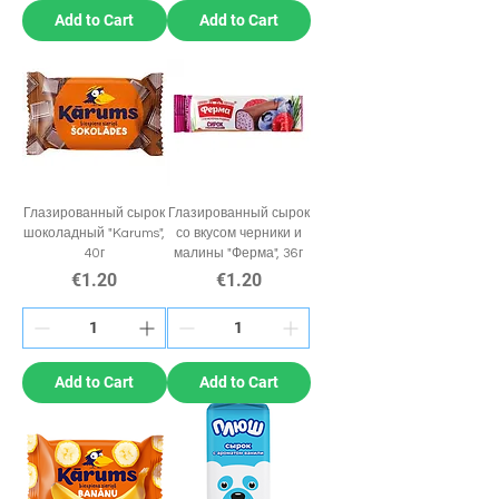
Add to Cart
Add to Cart
Глазированный сырок
Глазированный сырок
шоколадный "Karums",
со вкусом черники и
40г
малины "Ферма", 36г
Price
Price
€1.20
€1.20
Add to Cart
Add to Cart