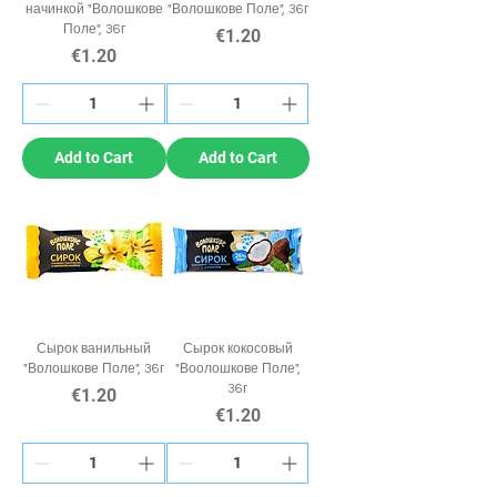
начинкой "Волошкове
"Волошкове Поле", 36г
Поле", 36г
Price
€1.20
Price
€1.20
Add to Cart
Add to Cart
Сырок ванильный
Сырок кокосовый
"Волошкове Поле", 36г
"Воолошкове Поле",
36г
Price
€1.20
Price
€1.20