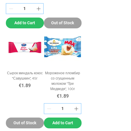
Add to Cart
Out of Stock
Сырок миндаль кокос
Мороженое пломбир
"Савушкин", 45г
со сгущенным
молоком "Три
Price
€1.89
Медведя", 100г
Price
€1.89
Out of Stock
Add to Cart